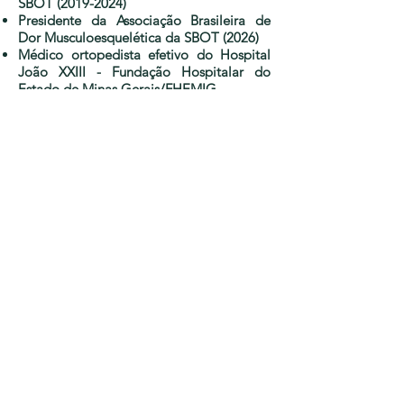
SBOT
(2019-2024)
Presidente da Associação Brasileira de
Dor Musculoesquelética da SBOT (2026)
Médico ortopedista efetivo do Hospital
João XXIII - Fundação Hospitalar do
Estado de Minas Gerais/FHEMIG
Médico ortopedista e acupunturista
colaborador da Clínica de Dor do
Hospital das Clínicas da Universidade
Federal de Minas Gerais/HCUFMG
Lattes
http://lattes.cnpq.br/6408164143814341
LinkedIn
www.linkedin.com/in/ibrahim-liu-
73978b40