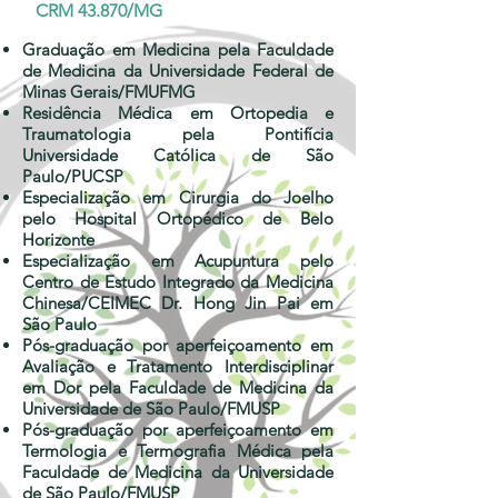
CRM 43.870/MG
Graduação em Medicina pela Faculdade
de Medicina da Universidade Federal de
Minas Gerais/FMUFMG
Residência Médica em Ortopedia e
Traumatologia pela Pontifícia
Universidade Católica de São
Paulo/PUCSP
Especialização em Cirurgia do Joelho
pelo Hospital Ortopédico de Belo
Horizonte
Especialização em Acupuntura pelo
Centro de Estudo Integrado da Medicina
Chinesa/CEIMEC Dr. Hong Jin Pai em
São Paulo
Pós-graduação por aperfeiçoamento em
Avaliação e Tratamento Interdisciplinar
em Dor pela Faculdade de Medicina da
Universidade de São Paulo/FMUSP
Pós-graduação por aperfeiçoamento em
Termologia e Termografia Médica pela
Faculdade de Medicina da Universidade
de São Paulo/FMUSP