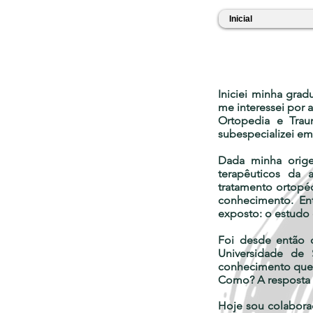
Inicial
Iniciei minha gra
me interessei por 
Ortopedia e Trau
subespecializei em
Dada minha orige
terapêuticos da 
tratamento ortopéd
conhecimento. En
exposto: o estudo 
Foi desde então 
Universidade de 
conhecimento que 
Como? A resposta n
Hoje sou colaborad