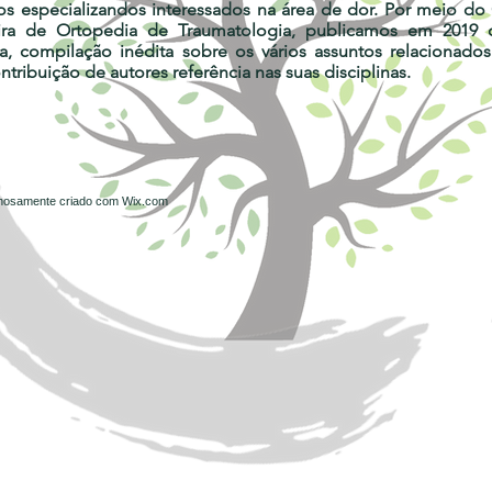
s especializandos interessados na área de dor. Por meio d
eira de Ortopedia de Traumatologia, publicamos em 2019
a, compilação inédita sobre os vários assuntos relacionados
tribuição de autores referência nas suas disciplinas.
ulhosamente criado com
Wix.com