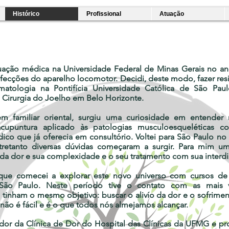
Histórico
Profissional
Atuação
duação médica na Universidade Federal de Minas Gerais no 
afecções do aparelho locomotor. Decidi, deste modo, fazer re
matologia na Pontifícia Universidade Católica de São Pau
 Cirurgia do Joelho em Belo Horizonte.
m familiar oriental, surgiu uma curiosidade em entender 
acupuntura aplicado às patologias musculoesqueléticas 
ico que já oferecia em consultório. Voltei para São Paulo no 
tretanto diversas dúvidas começaram a surgir. Para mim 
da dor e sua complexidade e o seu tratamento com sua interdis
que comecei a explorar este novo universo com cursos de 
São Paulo. Neste período tive o contato com as mais v
tinham o mesmo objetivo: buscar o alivío da dor e o sofrime
ão é fácil e é o que todos nós almejamos alcançar.
or da Clínica de Dor do Hospital das Clínicas da UFMG e pro